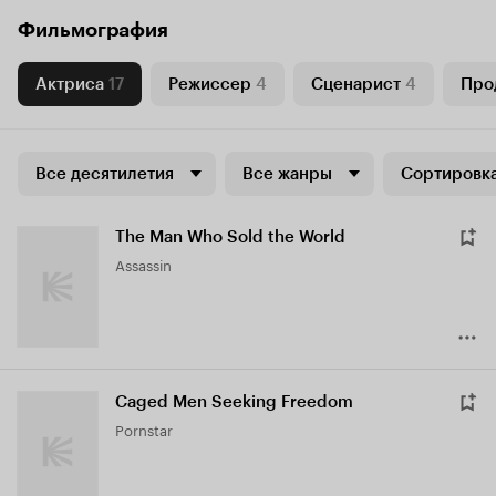
Фильмография
Актриса
17
Режиссер
4
Сценарист
4
Про
Все десятилетия
Все жанры
Сортировка
The Man Who Sold the World
Assassin
Caged Men Seeking Freedom
Pornstar