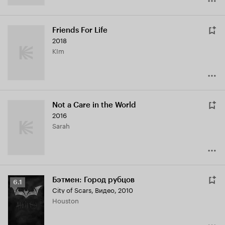
Friends For Life
2018
KIm
Not a Care in the World
2016
Sarah
Бэтмен: Город рубцов
Рейтинг
6.1
City of Scars
,
Видео, 2010
Кинопоиска
Houston
6.1