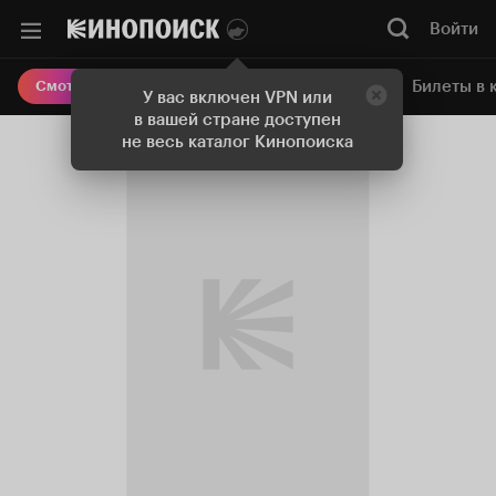
Войти
Онлайн-кинотеатр
Билеты в 
Смотреть кино
У вас включен VPN или
в вашей стране доступен
не весь каталог Кинопоиска