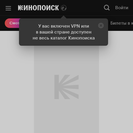
Войти
Онлайн-кинотеатр
Билеты в 
Смотреть кино
У вас включен VPN или
в вашей стране доступен
не весь каталог Кинопоиска