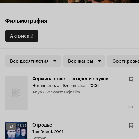
Фильмография
Актриса
2
Все десятилетия
Все жанры
Сортировка
Хермина-поле — хождение духов
Herminamezö - Szellemjárás
,
2006
anya / Schwartz Hajnalka
Отродье
Рейтинг
5.1
The Breed
,
2001
Кинопоиска
Woman
5.1