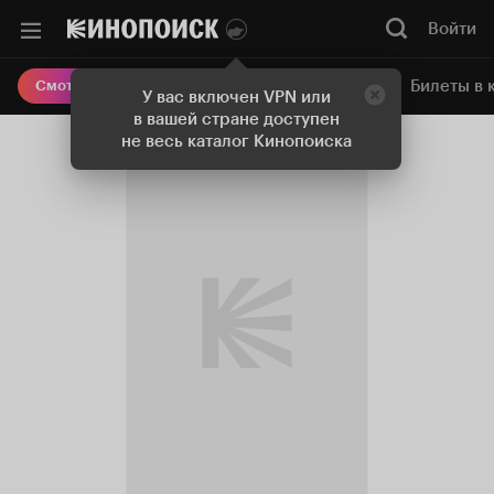
Войти
Онлайн-кинотеатр
Билеты в 
Смотреть кино
У вас включен VPN или
в вашей стране доступен
не весь каталог Кинопоиска