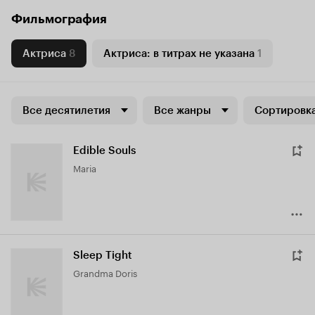
Фильмография
Актриса
8
Актриса: в титрах не указана
1
Все десятилетия
Все жанры
Сортировка
Edible Souls
Maria
Sleep Tight
Grandma Doris