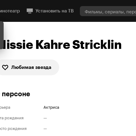
инотеатр
Установить на ТВ
Missie Kahre Stricklin
Любимая звезда
 персоне
рьера
Актриса
та рождения
—
сто рождения
—