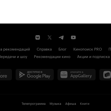
а рекомендаций
Справка
Блог
Кинопоиск PRO
П
Передачи и шоу
Рекомендации кино
Акции и подписка
Телепрограмма
Музыка
Афиша
Книги