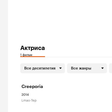
Актриса
1 фильм
Все десятилетия
Все жанры
Creeporia
2014
Lmao-Tep