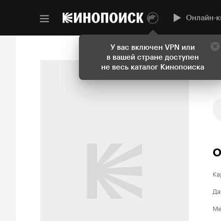
Онлайн-к
У вас включен VPN или
в вашей стране доступен
не весь каталог Кинопоиска
О
Ка
Да
Ме