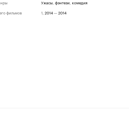
анры
ужасы
,
фэнтези
,
комедия
его фильмов
1
,
2014
—
2014