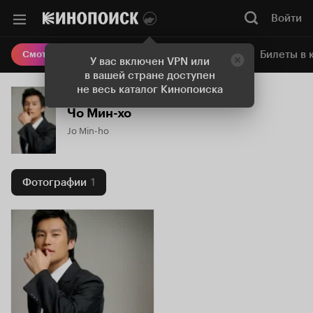
Войти
Онлайн-кинотеатр
Билеты в 
Смотреть кино
У вас включен VPN или
в вашей стране доступен
не весь каталог Кинопоиска
Чо Мин-хо
Jo Min-ho
Фотографии
1