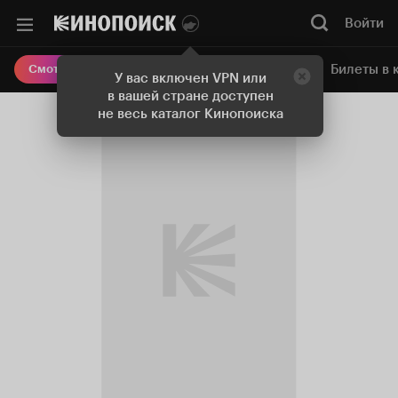
Войти
Онлайн-кинотеатр
Билеты в 
Смотреть кино
У вас включен VPN или
в вашей стране доступен
не весь каталог Кинопоиска