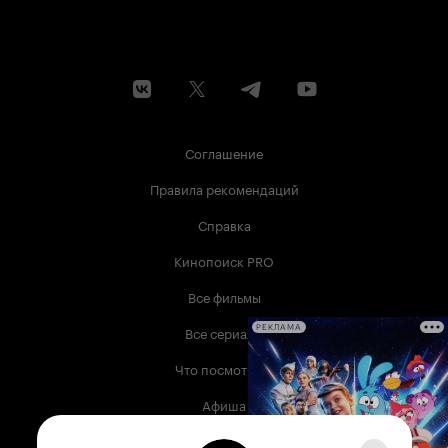
Соглашение
Правила рекомендаций
Справка
Кинопоиск PRO
Все фильмы
Все сериалы
РЕКЛАМА
Что посмотреть
Афиша
Музыка