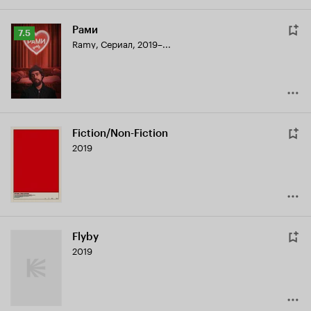
Рами
Рейтинг
7.5
Ramy
,
Сериал, 2019–...
Кинопоиска
7.5
Fiction/Non-Fiction
2019
Flyby
2019