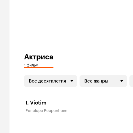
Актриса
1 фильм
Все десятилетия
Все жанры
I, Victim
Penelope Poopenheim