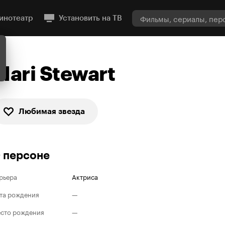
инотеатр
Установить на ТВ
Mari Stewart
Любимая звезда
 персоне
рьера
Актриса
та рождения
—
сто рождения
—