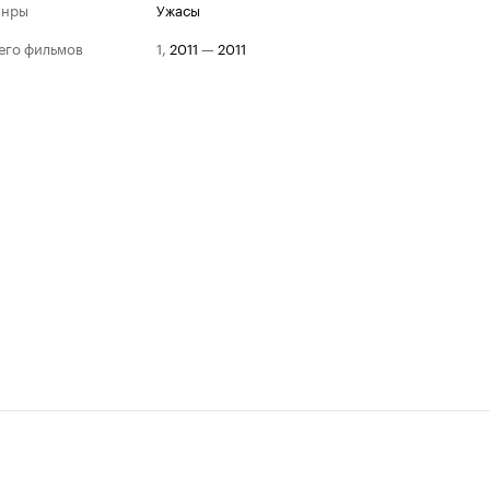
анры
ужасы
его фильмов
1
,
2011
—
2011