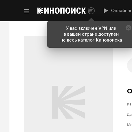
Онлайн-к
У вас включен VPN или
в вашей стране доступен
не весь каталог Кинопоиска
О
Ка
Да
Ме