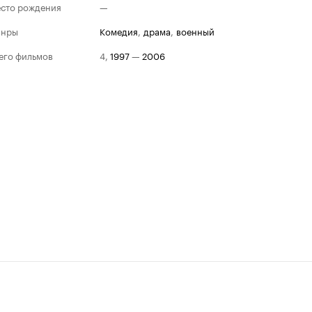
сто рождения
—
анры
комедия
,
драма
,
военный
его фильмов
4
,
1997
—
2006