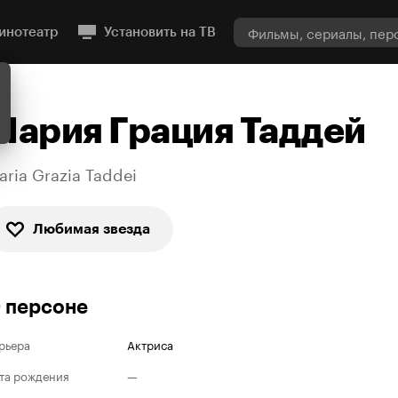
инотеатр
Установить на ТВ
Мария Грация Таддей
aria Grazia Taddei
Любимая звезда
 персоне
рьера
Актриса
та рождения
—