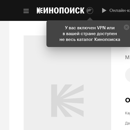
Онлайн-к
У вас включен VPN или
в вашей стране доступен
не весь каталог Кинопоиска
M
О
Ка
Да