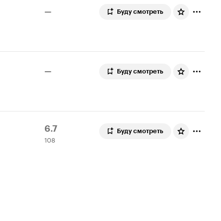
—
Буду смотреть
—
Буду смотреть
Рейтинг
108
6.7
Буду смотреть
108
Кинопоиска
оценок
6.7