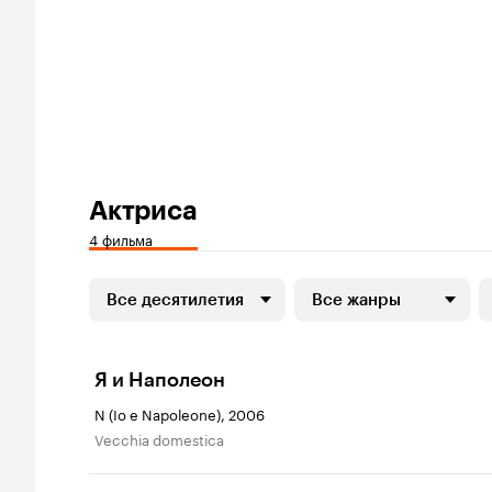
Актриса
4 фильма
Все десятилетия
Все жанры
Я и Наполеон
N (Io e Napoleone), 2006
Vecchia domestica