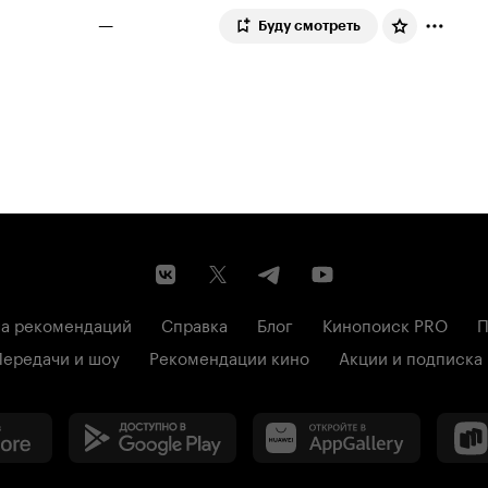
—
Буду смотреть
а рекомендаций
Справка
Блог
Кинопоиск PRO
П
Передачи и шоу
Рекомендации кино
Акции и подписка