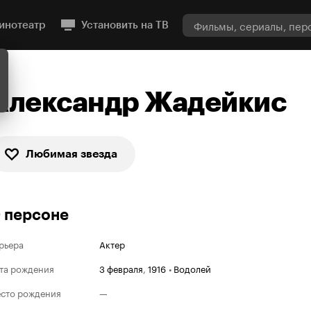
инотеатр
Установить на ТВ
Александр Жадейкис
Любимая звезда
 персоне
рьера
Актер
та рождения
3 февраля
,
1916
•
Водолей
сто рождения
—