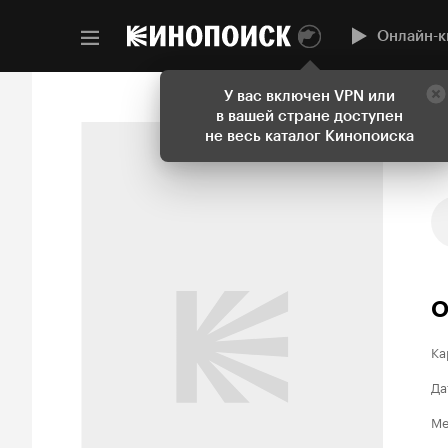
Онлайн-к
У вас включен VPN или
в вашей стране доступен
не весь каталог Кинопоиска
О
Ка
Да
Ме