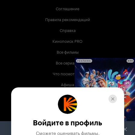
Соглашение
Правила рекомендаций
Справка
Кинопоиск PRO
Все фильмы
Все сериалы
РЕКЛАМА
Что посмотреть
Афиша
Музыка
Телепрограмма
Книги
Войдите в профиль
Служба поддержки
Сможете оценивать фильмы,
