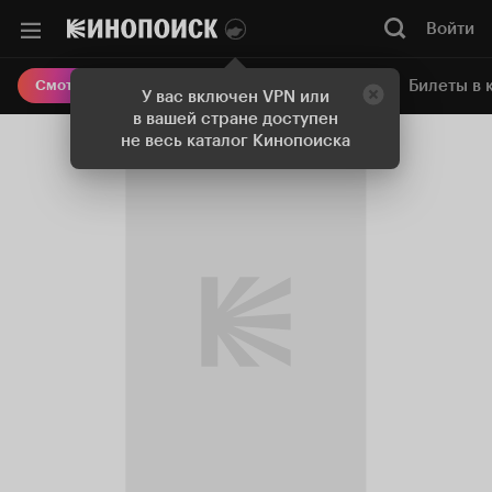
Войти
Онлайн-кинотеатр
Билеты в 
Смотреть кино
У вас включен VPN или
в вашей стране доступен
не весь каталог Кинопоиска