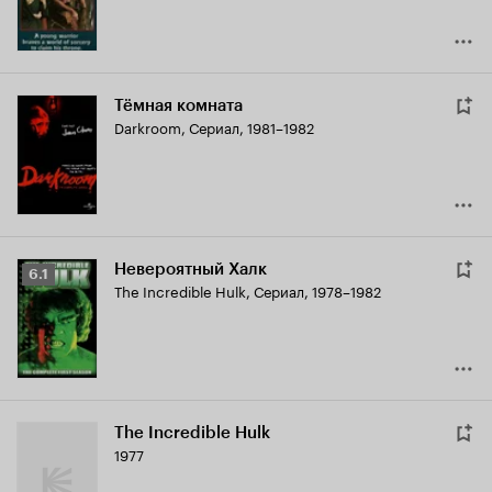
Тёмная комната
Darkroom
,
Сериал, 1981–1982
Невероятный Халк
Рейтинг
6.1
The Incredible Hulk
,
Сериал, 1978–1982
Кинопоиска
6.1
The Incredible Hulk
1977