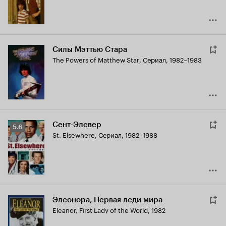
Силы Мэттью Стара
The Powers of Matthew Star
,
Сериал, 1982–1983
Сент-Элсвер
Рейтинг
5.6
St. Elsewhere
,
Сериал, 1982–1988
Кинопоиска
5.6
Элеонора, Первая леди мира
Eleanor, First Lady of the World
,
1982