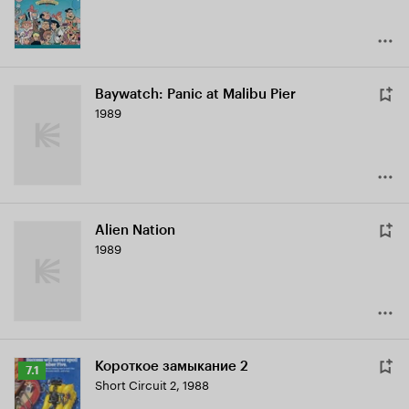
Baywatch: Panic at Malibu Pier
1989
Alien Nation
1989
Короткое замыкание 2
Рейтинг
7.1
Short Circuit 2
,
1988
Кинопоиска
7.1