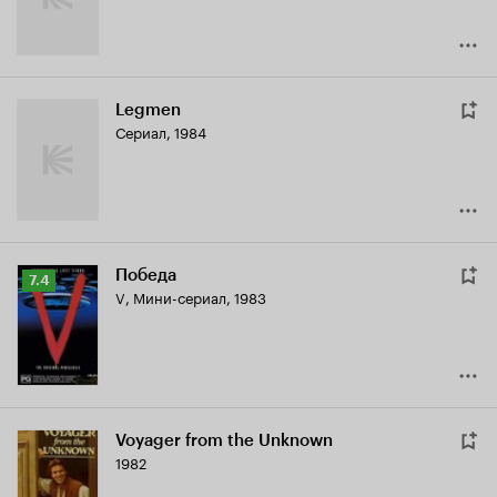
Legmen
Сериал, 1984
Победа
Рейтинг
7.4
V
,
Мини-сериал, 1983
Кинопоиска
7.4
Voyager from the Unknown
1982