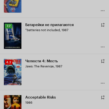
Батарейки не прилагаются
Рейтинг
7.7
*batteries not included
,
1987
Кинопоиска
7.7
Челюсти 4: Месть
Рейтинг
4.2
Jaws: The Revenge
,
1987
Кинопоиска
4.2
Acceptable Risks
1986