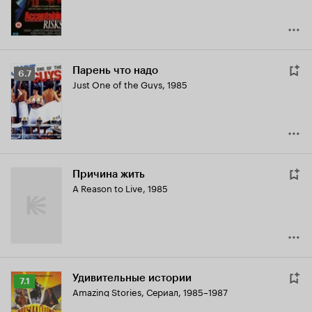
Парень что надо
Рейтинг
6.7
Just One of the Guys
,
1985
Кинопоиска
6.7
Причина жить
A Reason to Live
,
1985
Удивительные истории
Рейтинг
7.1
Amazing Stories
,
Сериал, 1985–1987
Кинопоиска
7.1