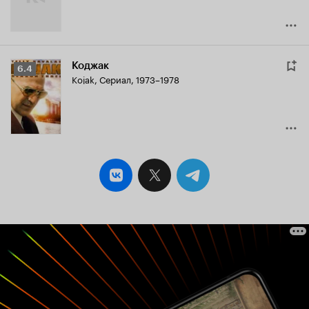
Коджак
Рейтинг
6.4
Kojak
,
Сериал, 1973–1978
Кинопоиска
6.4