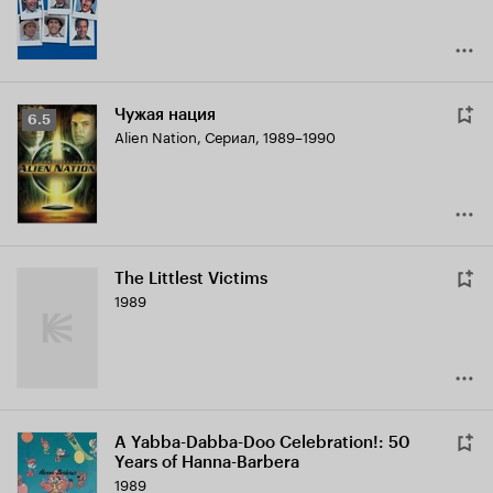
Чужая нация
Рейтинг
6.5
Alien Nation
,
Сериал, 1989–1990
Кинопоиска
6.5
The Littlest Victims
1989
A Yabba-Dabba-Doo Celebration!: 50
Years of Hanna-Barbera
1989