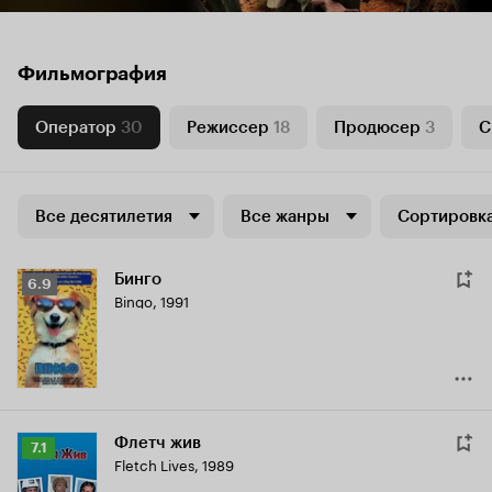
Фильмография
Оператор
30
Режиссер
18
Продюсер
3
С
Все десятилетия
Все жанры
Сортировка
Бинго
Рейтинг
6.9
Bingo
,
1991
Кинопоиска
6.9
Флетч жив
Рейтинг
7.1
Fletch Lives
,
1989
Кинопоиска
7.1