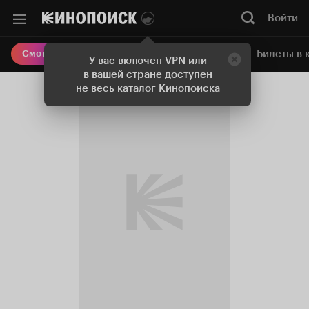
Войти
Онлайн-кинотеатр
Билеты в 
Смотреть кино
У вас включен VPN или
в вашей стране доступен
не весь каталог Кинопоиска