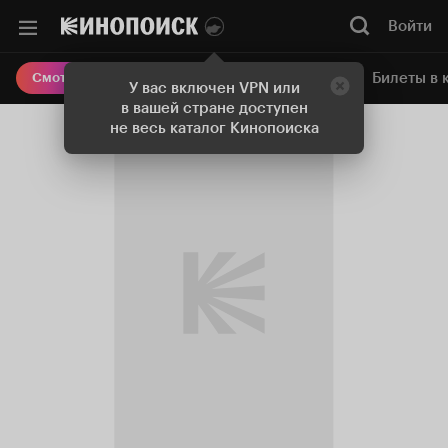
Войти
Онлайн-кинотеатр
Билеты в 
Смотреть кино
У вас включен VPN или
в вашей стране доступен
не весь каталог Кинопоиска