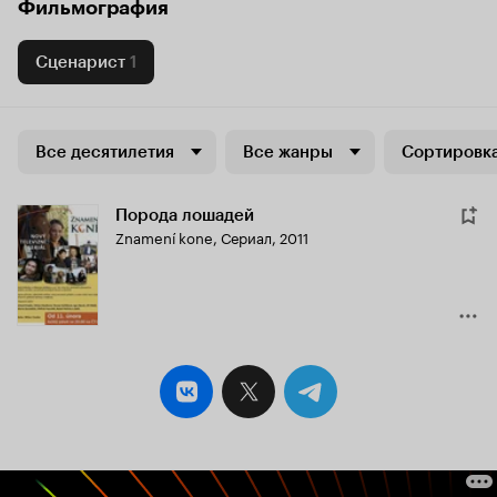
Фильмография
Сценарист
1
Все десятилетия
Все жанры
Сортировка
Порода лошадей
Znamení kone
,
Сериал, 2011