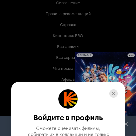
Соглашение
Правила рекомендаций
Справка
Кинопоиск PRO
Все фильмы
Все сериалы
РЕКЛАМА
Что посмотреть
Афиша
Музыка
Телепрограмма
Книги
Войдите в профиль
Служба поддержки
Сможете оценивать фильмы,

 собирать их в коллекции и не только