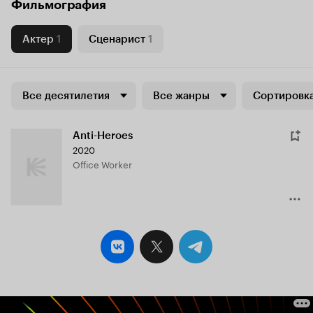
Фильмография
Актер
1
Сценарист
1
Все десятилетия
Все жанры
Сортировка
Anti-Heroes
2020
Office Worker