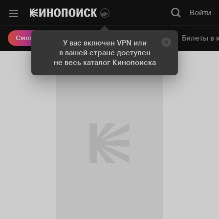
Войти
Онлайн-кинотеатр
Билеты в 
Смотреть кино
У вас включен VPN или
в вашей стране доступен
не весь каталог Кинопоиска