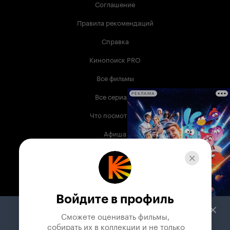
Соглашение
Правила рекомендаций
Справка
Кинопоиск PRO
Все фильмы
Все сериалы
РЕКЛАМА
Что посмотреть
Афиша
Музыка
Телепрограмма
Книги
Войдите в профиль
Служба поддержки
Сможете оценивать фильмы,

 собирать их в коллекции и не только