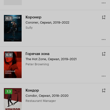
Коронер
Рейтинг
6.3
Coroner
,
Сериал, 2019–2022
Кинопоиска
Sully
6.3
Горячая зона
Рейтинг
6.9
The Hot Zone
,
Сериал, 2019–2021
Кинопоиска
Peter Browning
6.9
Кондор
Рейтинг
7.3
Condor
,
Сериал, 2018–2020
Кинопоиска
Restaurant Manager
7.3