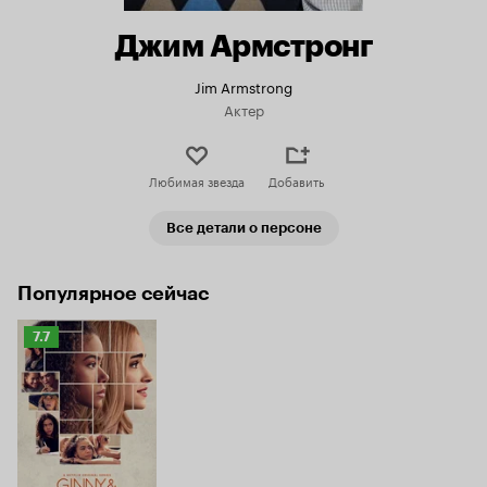
Джим Армстронг
Jim Armstrong
Актер
Любимая звезда
Добавить
Все детали о персоне
Популярное сейчас
Рейтинг
7.7
Кинопоиска
7.7