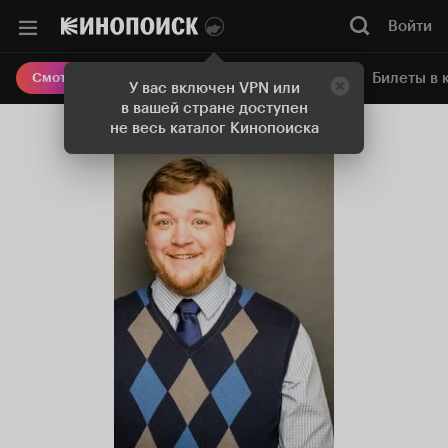
Войти
Онлайн-кинотеатр
Билеты в 
Смотреть кино
У вас включен VPN или
в вашей стране доступен
не весь каталог Кинопоиска