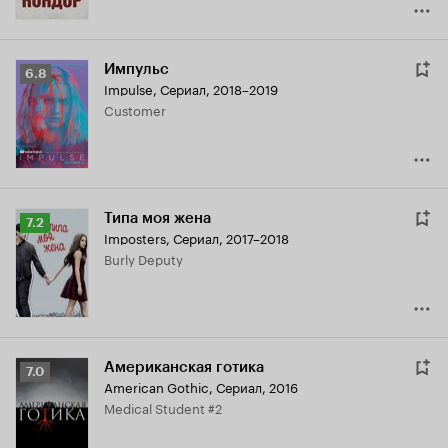
Импульс
Рейтинг
6.8
Impulse
,
Сериал, 2018–2019
Кинопоиска
Customer
6.8
Типа моя жена
Рейтинг
7.2
Imposters
,
Сериал, 2017–2018
Кинопоиска
Burly Deputy
7.2
Американская готика
Рейтинг
7.0
American Gothic
,
Сериал, 2016
Кинопоиска
Medical Student #2
7.0