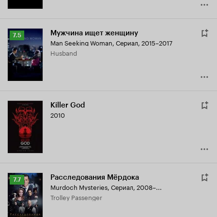
Мужчина ищет женщину
Рейтинг
7.5
Man Seeking Woman
,
Сериал, 2015–2017
Кинопоиска
Husband
7.5
Killer God
2010
Расследования Мёрдока
Рейтинг
7.7
Murdoch Mysteries
,
Сериал, 2008–...
Кинопоиска
Trolley Passenger
7.7