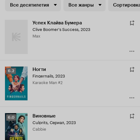
Все десятилетия
Все жанры
Сортировка
Успех Клайва Бумера
Clive Boomer's Success
,
2023
Max
Ногти
Рейтинг
6.2
Fingernails
,
2023
Кинопоиска
Karaoke Man #2
6.2
Виновные
Рейтинг
6.0
Culprits
,
Сериал, 2023
Кинопоиска
Cabbie
6.0