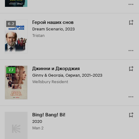
Герой наших снов
Рейтинг
6.2
Dream Scenario
,
2023
Кинопоиска
Tristan
6.2
Джинни и Джорджия
Рейтинг
7.7
Ginny & Georgia
,
Сериал, 2021–2023
Кинопоиска
Wellsbury Resident
7.7
Bing! Bang! Bi!
2020
Man 2