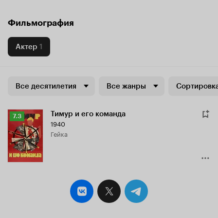
Фильмография
Актер
1
Все десятилетия
Все жанры
Сортировка
Тимур и его команда
Рейтинг
7.3
1940
Кинопоиска
Гейка
7.3