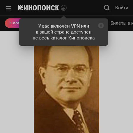
Войти
Онлайн-кинотеатр
Билеты в 
Смотреть кино
У вас включен VPN или
в вашей стране доступен
не весь каталог Кинопоиска