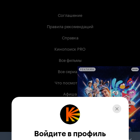
Соглашение
Правила рекомендаций
Справка
Кинопоиск PRO
Все фильмы
Все сериалы
РЕКЛАМА
Что посмотреть
Афиша
Музыка
Телепрограмма
Книги
Войдите в профиль
Служба поддержки