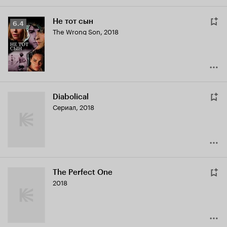
Не тот сын
Рейтинг
6.4
The Wrong Son
,
2018
Кинопоиска
6.4
Diabolical
Сериал, 2018
The Perfect One
2018