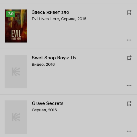
Здесь живет зло
Рейтинг
7.9
Evil Lives Here
,
Сериал, 2016
Кинопоиска
7.9
Swet Shop Boys: T5
Видео, 2016
Grave Secrets
Сериал, 2016