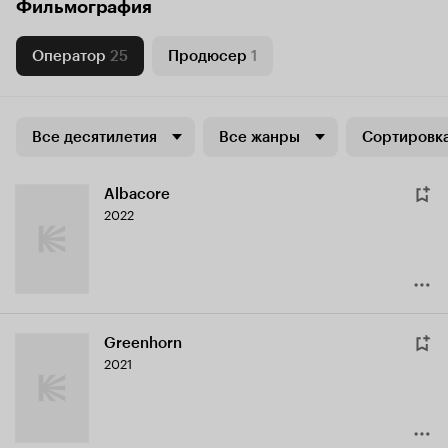
Фильмография
Оператор
25
Продюсер
1
Все десятилетия
Все жанры
Сортировка
Albacore
2022
Greenhorn
2021