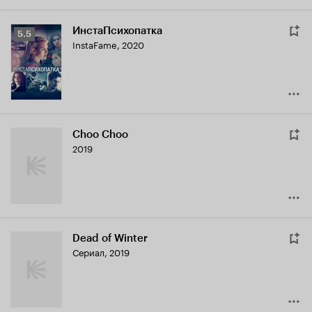
ИнстаПсихопатка
Рейтинг
5.5
InstaFame
,
2020
Кинопоиска
5.5
Choo Choo
2019
Dead of Winter
Сериал, 2019