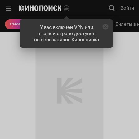
Войти
Онлайн-кинотеатр
Билеты в 
Смотреть кино
У вас включен VPN или
в вашей стране доступен
не весь каталог Кинопоиска