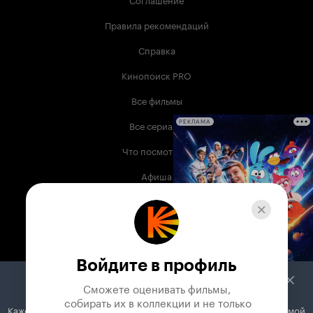
Правила рекомендаций
Справка
Кинопоиск PRO
Все фильмы
Все сериалы
РЕКЛАМА
Что посмотреть
Афиша
Музыка
Телепрограмма
Книги
Войдите в профиль
Служба поддержки
Сможете оценивать фильмы,

 собирать их в коллекции и не только
Кажется, вы используете блокировщик рекламы. Вместе с рекламой