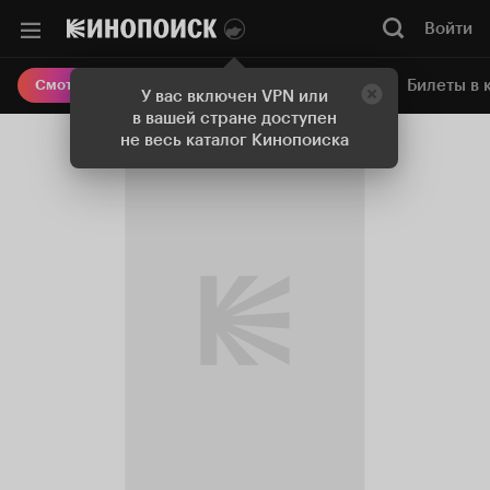
Войти
Онлайн-кинотеатр
Билеты в 
Смотреть кино
У вас включен VPN или
в вашей стране доступен
не весь каталог Кинопоиска