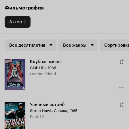
Фильмография
Актер
2
Все десятилетия
Все жанры
Сортировка
Клубная жизнь
Club Life
,
1986
Leather Friend
Уличный ястреб
Street Hawk
,
Сериал, 1985
Punk #2