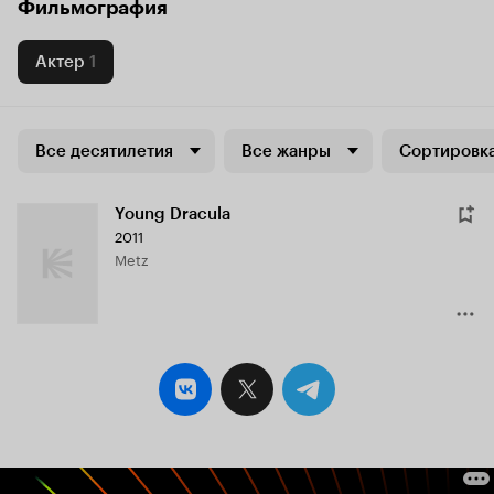
Фильмография
Актер
1
Все десятилетия
Все жанры
Сортировка
Young Dracula
2011
Metz