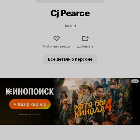
Cj Pearce
Актер
Любимая звезда
Добавить
Все детали о персоне