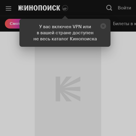
Войти
Онлайн-кинотеатр
Билеты в 
Смотреть кино
У вас включен VPN или
в вашей стране доступен
не весь каталог Кинопоиска