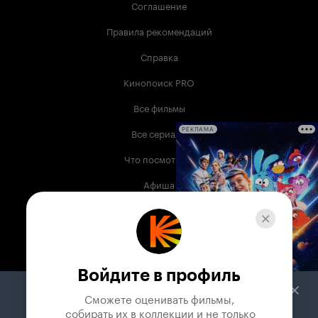
Соглашение
Правила рекомендаций
Справка
Кинопоиск PRO
Все фильмы
Все сериалы
РЕКЛАМА
Что посмотреть
Афиша
Музыка
Телепрограмма
Книги
Войдите в профиль
Служба поддержки
Сможете оценивать фильмы,

 собирать их в коллекции и не только