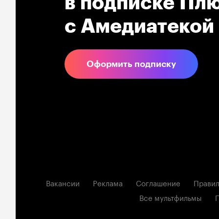
в подпиcке Плю
с Амедиатекой
Оформить подписку
Вакансии
Реклама
Соглашение
Правил
Все мультфильмы