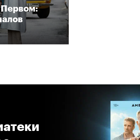
 Первом:
иалов
атеки 