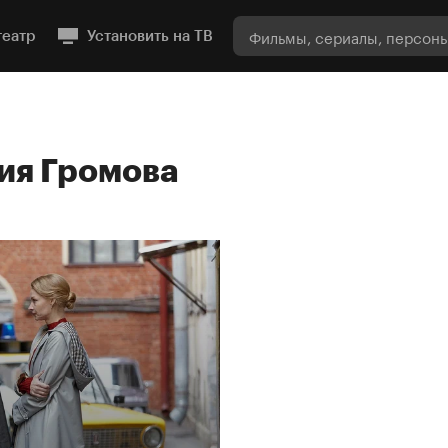
театр
Установить на ТВ
ия Громова