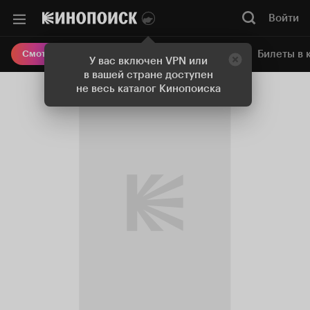
Войти
Онлайн-кинотеатр
Билеты в 
Смотреть кино
У вас включен VPN или
в вашей стране доступен
не весь каталог Кинопоиска