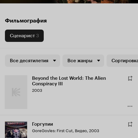
Фильмография
Сценарист
3
Все десятилетия
Все жанры
Сортировка
Beyond the Lost World: The Alien
Conspiracy III
2003
Горгулии
GoreGoyles: First Cut
,
Видео, 2003