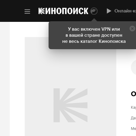
Онлайн-к
У вас включен VPN или
в вашей стране доступен
не весь каталог Кинопоиска
О
Ка
Да
Ме