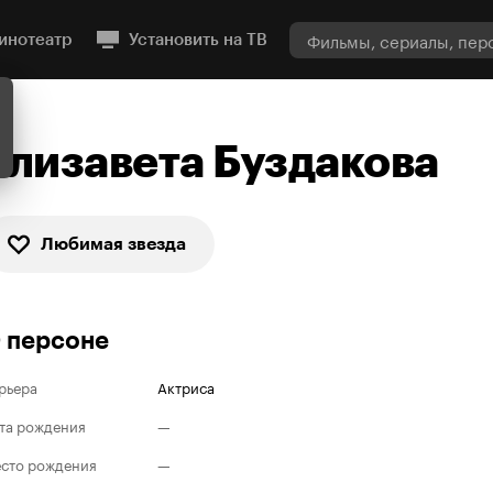
инотеатр
Установить на ТВ
Елизавета Буздакова
Любимая звезда
 персоне
рьера
Актриса
та рождения
—
сто рождения
—