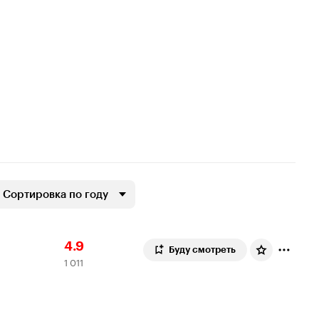
Сортировка по году
Рейтинг
1
4.9
Буду смотреть
1 011
Кинопоиска
011
4.9
оценок