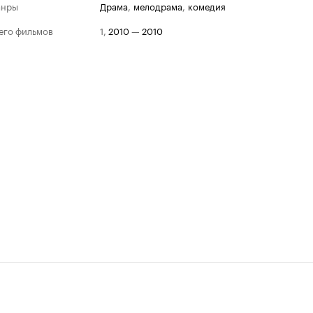
анры
драма
,
мелодрама
,
комедия
его фильмов
1
,
2010
—
2010