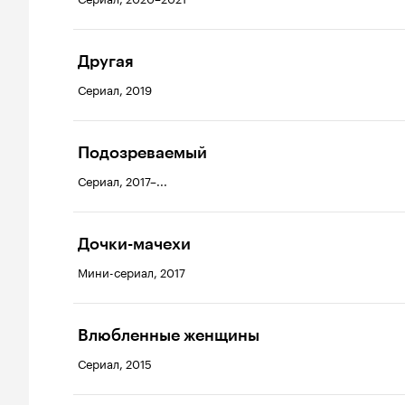
Другая
Сериал, 2019
Подозреваемый
Сериал, 2017–...
Дочки-мачехи
Мини-сериал, 2017
Влюбленные женщины
Сериал, 2015