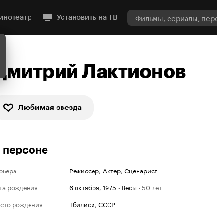
инотеатр
Установить на ТВ
Дмитрий Лактионов
Любимая звезда
 персоне
рьера
Режиссер
,
Актер
,
Сценарист
та рождения
6 октября
,
1975
•
Весы
•
50 лет
сто рождения
Тбилиси
,
СССР