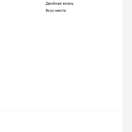
Двойная жизнь
Вкус мести