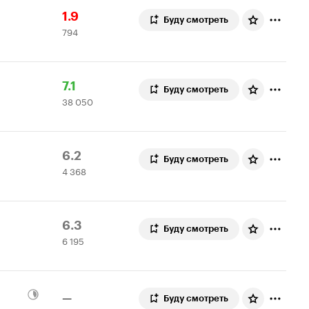
Рейтинг
794
1.9
Буду смотреть
794
Кинопоиска
оценки
1.9
Рейтинг
38
7.1
Буду смотреть
38 050
Кинопоиска
050
7.1
оценок
Рейтинг
4
6.2
Буду смотреть
4 368
Кинопоиска
368
6.2
оценок
Рейтинг
6
6.3
Буду смотреть
6 195
Кинопоиска
195
6.3
оценок
—
Буду смотреть