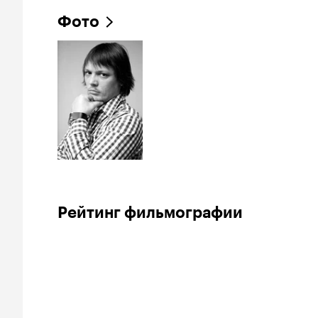
Фото
Рейтинг фильмографии