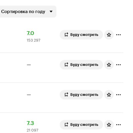
Сортировка по году
Рейтинг
153
7.0
Буду смотреть
153 297
Кинопоиска
297
7.0
оценок
—
Буду смотреть
—
Буду смотреть
Рейтинг
21
7.3
Буду смотреть
21 097
Кинопоиска
097