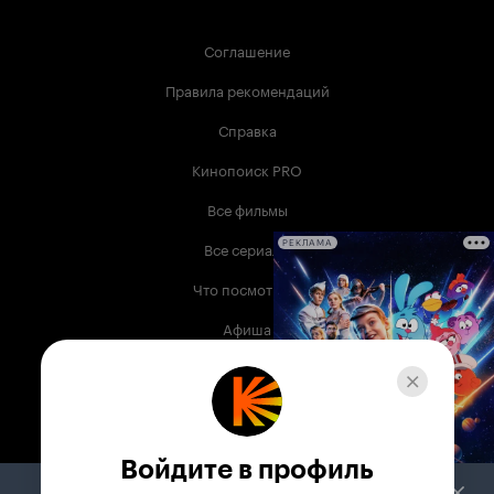
Соглашение
Правила рекомендаций
Справка
Кинопоиск PRO
Все фильмы
Все сериалы
РЕКЛАМА
Что посмотреть
Афиша
Музыка
Телепрограмма
Книги
Войдите в профиль
Служба поддержки