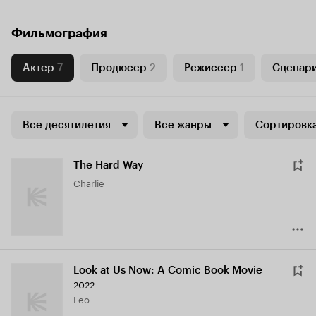
Фильмография
Актер
7
Продюсер
2
Режиссер
1
Сценар
Все десятилетия
Все жанры
Сортировка
The Hard Way
Charlie
Look at Us Now: A Comic Book Movie
2022
Leo