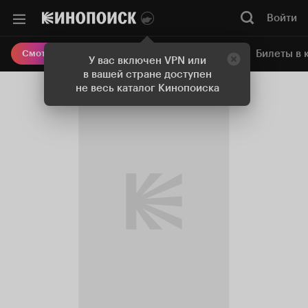
Войти
Онлайн-кинотеатр
Билеты в 
Смотреть кино
У вас включен VPN или
в вашей стране доступен
не весь каталог Кинопоиска