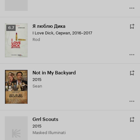
Я люблю Дика
Рейтинг
6.7
I Love Dick
,
Сериал, 2016–2017
Кинопоиска
Rod
6.7
Not in My Backyard
2015
Sean
Grrl Scouts
2015
Masked Illuminati