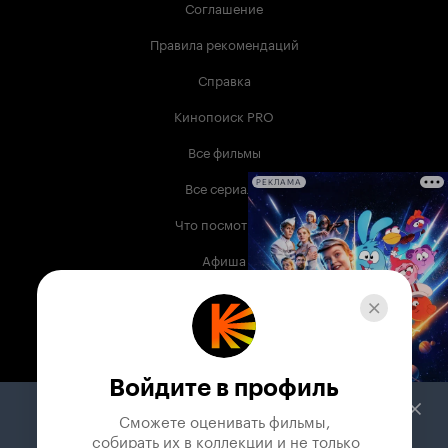
Соглашение
Правила рекомендаций
Справка
Кинопоиск PRO
Все фильмы
Все сериалы
РЕКЛАМА
Что посмотреть
Афиша
Музыка
Телепрограмма
Книги
Войдите в профиль
Служба поддержки
Сможете оценивать фильмы,

 собирать их в коллекции и не только