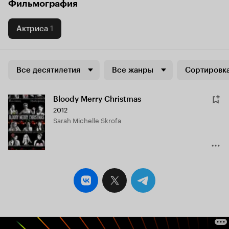
Фильмография
Актриса
1
Все десятилетия
Все жанры
Сортировка
Bloody Merry Christmas
2012
Sarah Michelle Skrofa