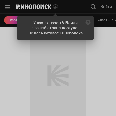
Войти
Онлайн-кинотеатр
Билеты в 
Смотреть кино
У вас включен VPN или
в вашей стране доступен
не весь каталог Кинопоиска