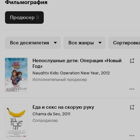
Фильмография
Продюсер
3
Все десятилетия
Все жанры
Сортировка
Непослушные дети: Операция «Новый
Год»
Naughty Kids: Operation New Year
,
2012
исполнительный продюсер
Еда и секс на скорую руку
Chama da Sex
,
2011
сопродюсер