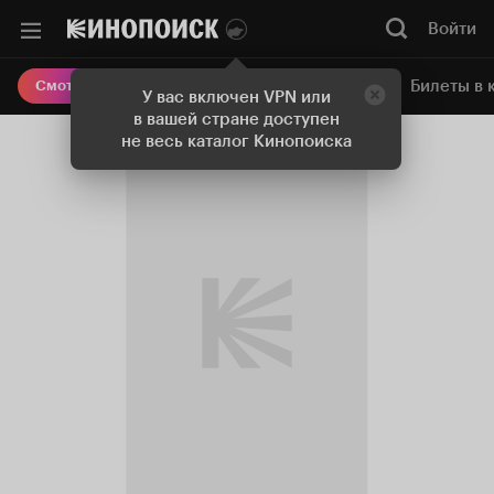
Войти
Онлайн-кинотеатр
Билеты в 
Смотреть кино
У вас включен VPN или
в вашей стране доступен
не весь каталог Кинопоиска