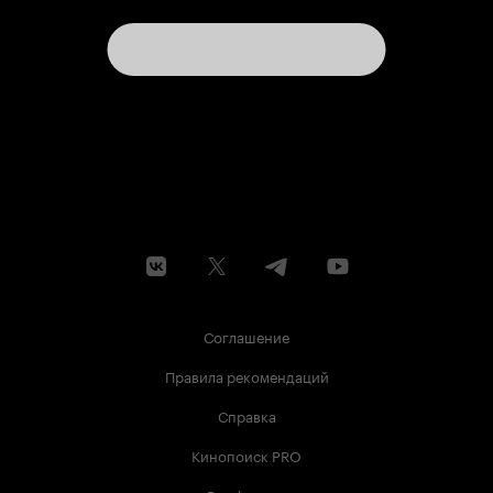
Соглашение
Правила рекомендаций
Справка
Кинопоиск PRO