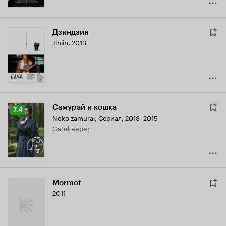
Дзиндзин
Jinjin
,
2013
Самурай и кошка
Рейтинг
7.4
Neko zamurai
,
Сериал, 2013–2015
Кинопоиска
Gatekeeper
7.4
Mormot
2011