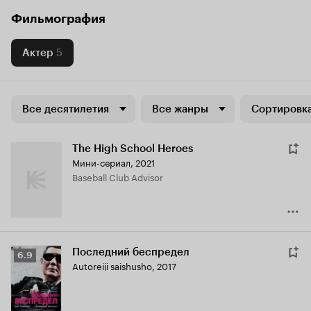
Фильмография
Актер
5
Все десятилетия
Все жанры
Сортировка
The High School Heroes
Мини-сериал, 2021
Baseball Club Advisor
Последний беспредел
Рейтинг
6.9
Autoreiji saishusho
,
2017
Кинопоиска
6.9