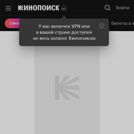
Войти
Онлайн-кинотеатр
Билеты в 
Смотреть кино
У вас включен VPN или
в вашей стране доступен
не весь каталог Кинопоиска