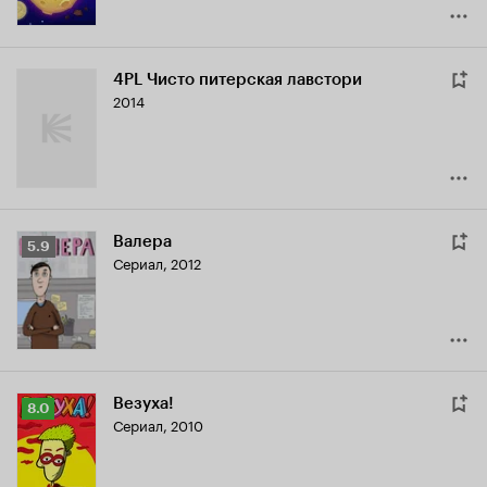
4PL Чисто питерская лавстори
2014
Валера
Рейтинг
5.9
Сериал, 2012
Кинопоиска
5.9
Везуха!
Рейтинг
8.0
Сериал, 2010
Кинопоиска
8.0