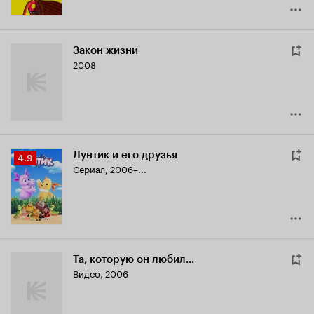
Закон жизни
2008
Лунтик и его друзья
Рейтинг
4.9
Сериал, 2006–...
Кинопоиска
4.9
Та, которую он любил...
Видео, 2006