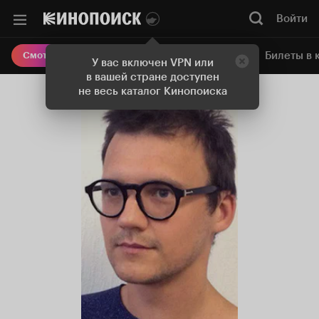
Войти
Онлайн-кинотеатр
Билеты в 
Смотреть кино
У вас включен VPN или
в вашей стране доступен
не весь каталог Кинопоиска