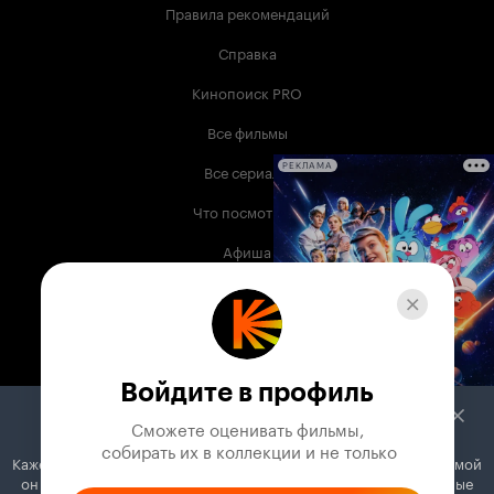
Правила рекомендаций
Справка
Кинопоиск PRO
Все фильмы
Все сериалы
РЕКЛАМА
Что посмотреть
Афиша
Музыка
Телепрограмма
Книги
Войдите в профиль
Служба поддержки
Сможете оценивать фильмы,

 собирать их в коллекции и не только
Кажется, вы используете блокировщик рекламы. Вместе с рекламой
© 2003 —
2026
,
Кинопоиск
18
+
он может отключать постеры, папки с фильмами и другие важные