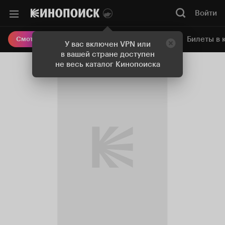
Войти
Онлайн-кинотеатр
Билеты в 
Смотреть кино
У вас включен VPN или
в вашей стране доступен
не весь каталог Кинопоиска