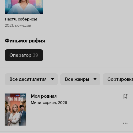
Настя, соберись!
2021, комедия
Фильмография
Оператор
39
Все десятилетия
Все жанры
Сортировка
Моя родная
Мини-сериал, 2026