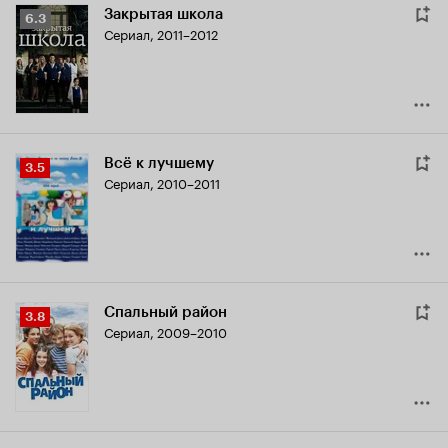
Закрытая школа
Рейтинг
6.3
Сериал, 2011–2012
Кинопоиска
6.3
Всё к лучшему
Рейтинг
3.5
Сериал, 2010–2011
Кинопоиска
3.5
Спальный район
Рейтинг
3.8
Сериал, 2009–2010
Кинопоиска
3.8