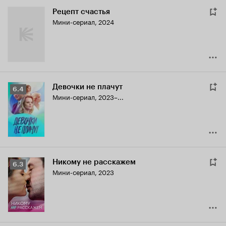
Рецепт счастья
Мини-сериал, 2024
Девочки не плачут
Рейтинг
6.4
Мини-сериал, 2023–...
Кинопоиска
6.4
Никому не расскажем
Рейтинг
6.3
Мини-сериал, 2023
Кинопоиска
6.3