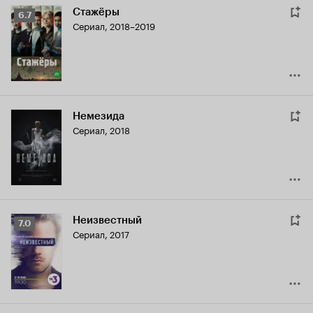
Стажёры
Рейтинг
6.7
Сериал, 2018–2019
Кинопоиска
6.7
Немезида
Сериал, 2018
Неизвестный
Рейтинг
7.0
Сериал, 2017
Кинопоиска
7.0