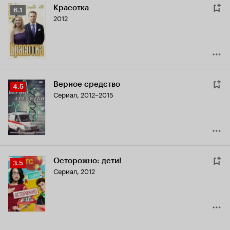
Красотка
Рейтинг
6.1
2012
Кинопоиска
6.1
Верное средство
Рейтинг
4.5
Сериал, 2012–2015
Кинопоиска
4.5
Осторожно: дети!
Рейтинг
3.5
Сериал, 2012
Кинопоиска
3.5