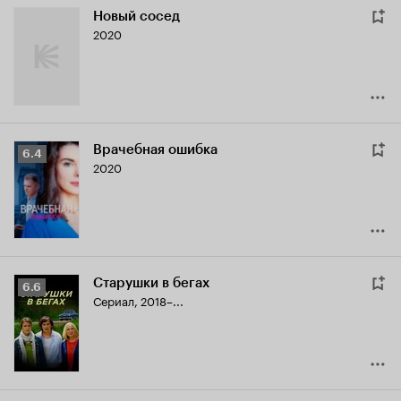
Новый сосед
2020
Врачебная ошибка
Рейтинг
6.4
2020
Кинопоиска
6.4
Старушки в бегах
Рейтинг
6.6
Сериал, 2018–...
Кинопоиска
6.6