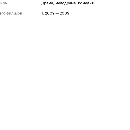
анры
драма
,
мелодрама
,
комедия
его фильмов
1
,
2009
—
2009