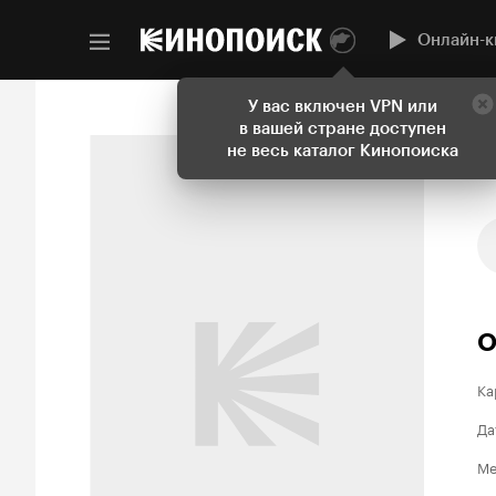
Онлайн-к
У вас включен VPN или
в вашей стране доступен
не весь каталог Кинопоиска
О
Ка
Да
Ме