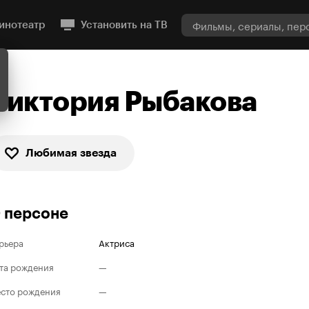
инотеатр
Установить на ТВ
Виктория Рыбакова
Любимая звезда
 персоне
рьера
Актриса
та рождения
—
сто рождения
—