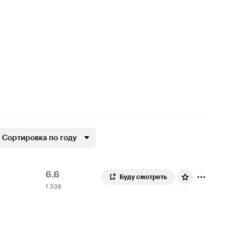
Сортировка по году
Рейтинг
1
6.6
Буду смотреть
1 338
Кинопоиска
338
6.6
оценок