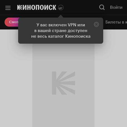
Войти
Онлайн-кинотеатр
Билеты в 
Смотреть кино
У вас включен VPN или
в вашей стране доступен
не весь каталог Кинопоиска