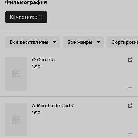
Фильмография
Композитор
11
Все десятилетия
Все жанры
Сортировка
O Cometa
1910
A Marcha de Cadiz
1910