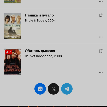
Пташка и пугало
Birdie & Bogey
,
2004
Обитель дьявола
Рейтинг
4.7
Bells of Innocence
,
2003
Кинопоиска
4.7