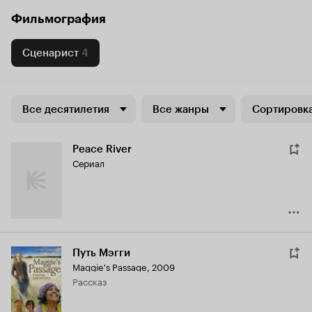
Фильмография
Сценарист
4
Все десятилетия
Все жанры
Сортировка
Peace River
Сериал
Путь Мэгги
Maggie's Passage
,
2009
рассказ