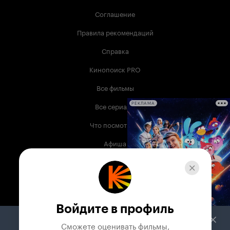
Соглашение
Правила рекомендаций
Справка
Кинопоиск PRO
Все фильмы
Все сериалы
РЕКЛАМА
Что посмотреть
Афиша
Музыка
Телепрограмма
Книги
Войдите в профиль
Служба поддержки
Сможете оценивать фильмы,
