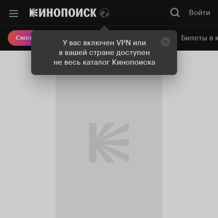
Войти
Онлайн-кинотеатр
Билеты в 
Смотреть кино
У вас включен VPN или
в вашей стране доступен
не весь каталог Кинопоиска