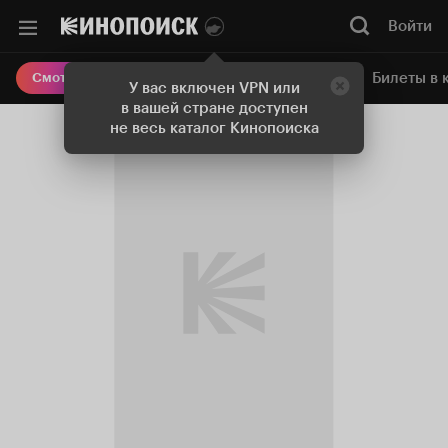
Войти
Онлайн-кинотеатр
Билеты в 
Смотреть кино
У вас включен VPN или
в вашей стране доступен
не весь каталог Кинопоиска