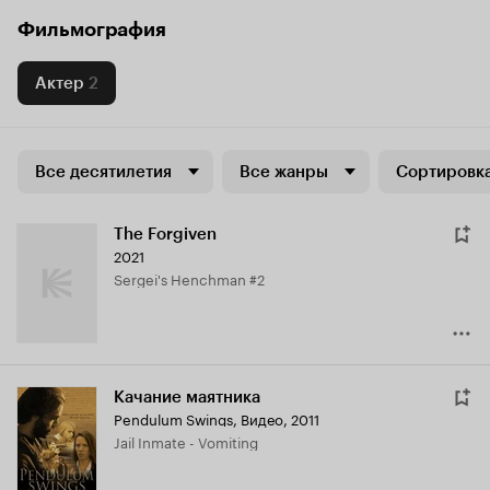
Фильмография
Актер
2
Все десятилетия
Все жанры
Сортировка
The Forgiven
2021
Sergei's Henchman #2
Качание маятника
Pendulum Swings
,
Видео, 2011
Jail Inmate - Vomiting