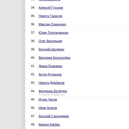
34.
Алексей Гуськов
35.
Никита Тарасов
36.
Максим Онищенко
37.
Юлия Топольницкая
38.
Олег Васильков
39.
Евгений Шелякин
40.
Виктория Богатырёва
41.
Диана Енакаева
42.
Антон Кузнецов
43.
Никита Дювбанов
44.
Фредерик Бегбедер
Frédéric Beigbeder
45.
Игорь Чехов
46.
Иван Агапов
47.
Евгений Сангаджиев
48.
Кирилл Ковбас