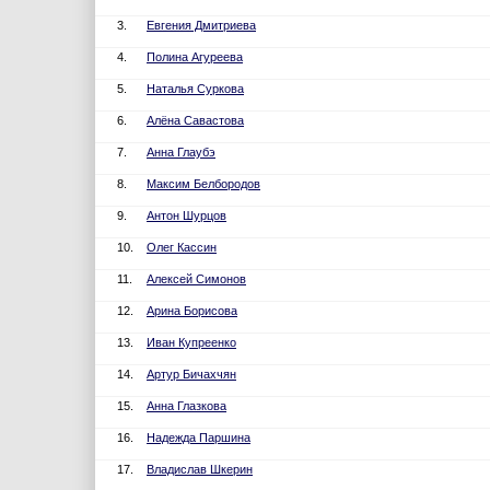
3.
Евгения Дмитриева
4.
Полина Агуреева
5.
Наталья Суркова
6.
Алёна Савастова
7.
Анна Глаубэ
8.
Максим Белбородов
9.
Антон Шурцов
10.
Олег Кассин
11.
Алексей Симонов
12.
Арина Борисова
13.
Иван Купреенко
14.
Артур Бичахчян
15.
Анна Глазкова
16.
Надежда Паршина
17.
Владислав Шкерин