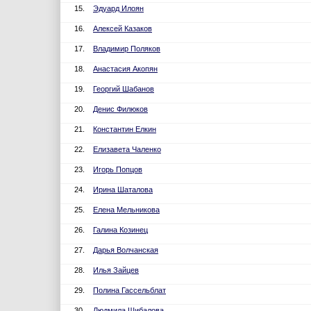
15.
Эдуард Илоян
16.
Алексей Казаков
17.
Владимир Поляков
18.
Анастасия Акопян
19.
Георгий Шабанов
20.
Денис Филюков
21.
Константин Елкин
22.
Елизавета Чаленко
23.
Игорь Попцов
24.
Ирина Шаталова
25.
Елена Мельникова
26.
Галина Козинец
27.
Дарья Волчанская
28.
Илья Зайцев
29.
Полина Гассельблат
30.
Людмила Шибалова