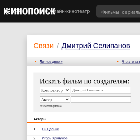
Онлайн-кинотеатр
Связи
/
Дмитрий Селипанов
Личное дело »
Что это за
Искать фильм по создателям:
создатели фильма
Актеры
1.
Ян Цапник
2.
Игорь Хрипунов