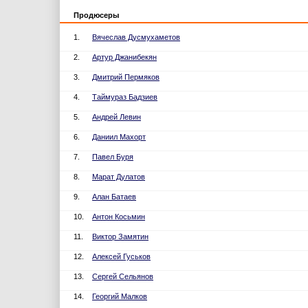
Продюсеры
1.
Вячеслав Дусмухаметов
2.
Артур Джанибекян
3.
Дмитрий Пермяков
4.
Таймураз Бадзиев
5.
Андрей Левин
6.
Даниил Махорт
7.
Павел Буря
8.
Марат Дулатов
9.
Алан Батаев
10.
Антон Косьмин
11.
Виктор Замятин
12.
Алексей Гуськов
13.
Сергей Сельянов
14.
Георгий Малков