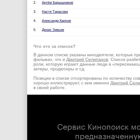
2.
Артём Барышников
3.
Настя Тарасова
4.
Александр Карпов
5.
Денис Зивьев
Что это за список?
В данном списке указаны кинодеятели, которые пр
фильмах, что и
Дмитрий Селипанов
. Список разбит
роли, которую играют данные люди в «пересекаю
актеры, продюсеры и т.д.
Позиции в списке отсортированы по количеству со
хорошо иллюстрирует, с кем именно
Дмитрий Сели
в своей работе.
Сервис Кинопоиск м
предназначенну