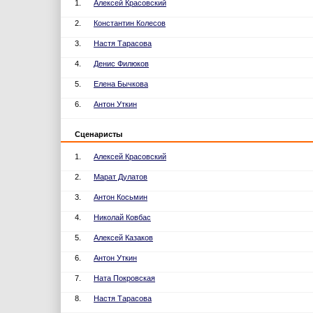
1.
Алексей Красовский
2.
Константин Колесов
3.
Настя Тарасова
4.
Денис Филюков
5.
Елена Бычкова
6.
Антон Уткин
Сценаристы
1.
Алексей Красовский
2.
Марат Дулатов
3.
Антон Косьмин
4.
Николай Ковбас
5.
Алексей Казаков
6.
Антон Уткин
7.
Ната Покровская
8.
Настя Тарасова