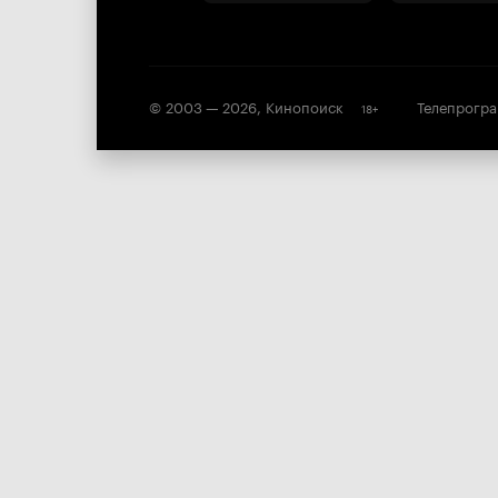
© 2003 —
2026
,
Кинопоиск
Телепрогр
18
+