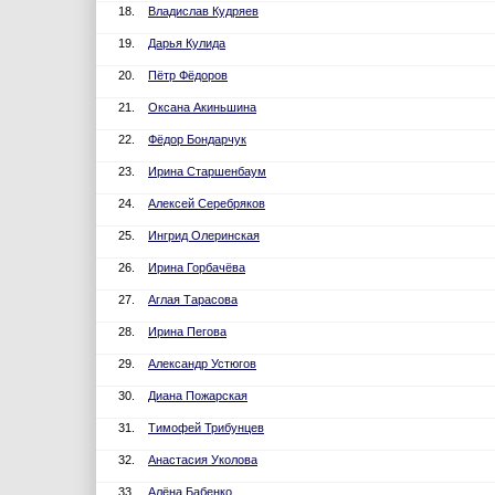
18.
Владислав Кудряев
19.
Дарья Кулида
20.
Пётр Фёдоров
21.
Оксана Акиньшина
22.
Фёдор Бондарчук
23.
Ирина Старшенбаум
24.
Алексей Серебряков
25.
Ингрид Олеринская
26.
Ирина Горбачёва
27.
Аглая Тарасова
28.
Ирина Пегова
29.
Александр Устюгов
30.
Диана Пожарская
31.
Тимофей Трибунцев
32.
Анастасия Уколова
33.
Алёна Бабенко