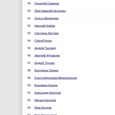
49.
Геннадий Смирнов
50.
Лёля Кавалай-Аксёнова
51.
Хельга Филиппова
52.
Николай Ковбас
53.
Светлана Листова
54.
Сергей Колос
55.
Андрей Пынзару
56.
Дмитрий Журавлев
57.
Андрей Трушин
58.
Екатерина Зорина
59.
Ольга Кирсанова-Миропольская
60.
Владимир Колида
61.
Александр Коротков
62.
Михаил Касапов
63.
Иван Бычков