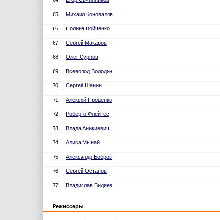
64.
Егор Овчинников
65.
Михаил Коновалов
66.
Полина Войченко
67.
Сергей Макаров
68.
Олег Сурнов
69.
Всеволод Володин
70.
Сергей Шанин
71.
Алексей Проценко
72.
Роберто Флейтес
73.
Влада Аникиевич
74.
Алиса Мынай
75.
Александр Бобров
76.
Сергей Остапов
77.
Владислав Видяев
Режиссеры