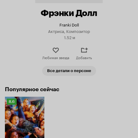
Фрэнки Долл
Franki Doll
Актриса, Композитор
1.52 м
Любимая звезда
Добавить
Все детали о персоне
Популярное сейчас
Рейтинг
8.6
Кинопоиска
8.6