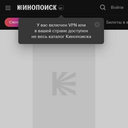
Войти
Онлайн-кинотеатр
Билеты в 
Смотреть кино
У вас включен VPN или
в вашей стране доступен
не весь каталог Кинопоиска