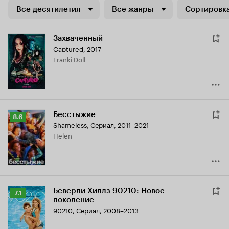
Все десятилетия
Все жанры
Сортировка
Захваченный
Captured
,
2017
Franki Doll
Бесстыжие
Рейтинг
8.6
Shameless
,
Сериал, 2011–2021
Кинопоиска
Helen
8.6
Беверли-Хиллз 90210: Новое
Рейтинг
7.1
поколение
Кинопоиска
90210
,
Сериал, 2008–2013
7.1