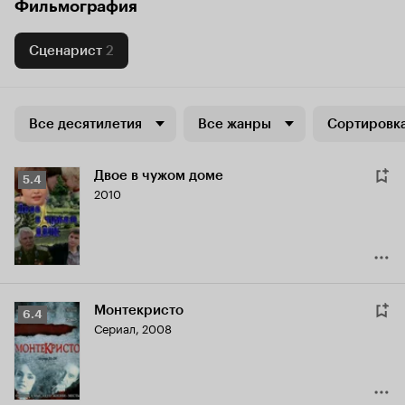
Фильмография
Сценарист
2
Все десятилетия
Все жанры
Сортировка
Двое в чужом доме
Рейтинг
5.4
2010
Кинопоиска
5.4
Монтекристо
Рейтинг
6.4
Сериал, 2008
Кинопоиска
6.4