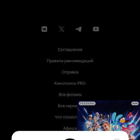
Соглашение
Правила рекомендаций
Справка
Кинопоиск PRO
Все фильмы
Все сериалы
РЕКЛАМА
Что посмотреть
Афиша
Музыка