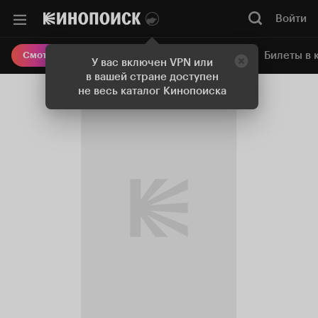
Войти
Онлайн-кинотеатр
Билеты в 
Смотреть кино
У вас включен VPN или
в вашей стране доступен
не весь каталог Кинопоиска