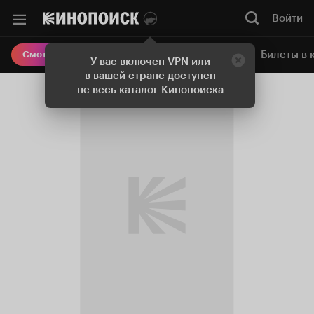
Войти
Онлайн-кинотеатр
Билеты в 
Смотреть кино
У вас включен VPN или
в вашей стране доступен
не весь каталог Кинопоиска