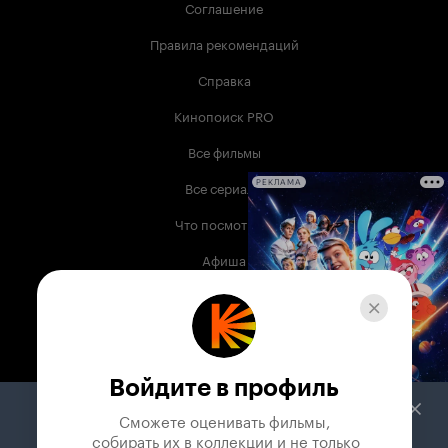
Соглашение
Правила рекомендаций
Справка
Кинопоиск PRO
Все фильмы
Все сериалы
РЕКЛАМА
Что посмотреть
Афиша
Музыка
Телепрограмма
Книги
Войдите в профиль
Служба поддержки
Сможете оценивать фильмы,

 собирать их в коллекции и не только