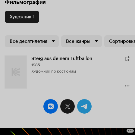
Фильмография
Художник
1
Все десятилетия
Все жанры
Сортировка
Steig aus deinem Luftballon
1985
Художник по костюмам