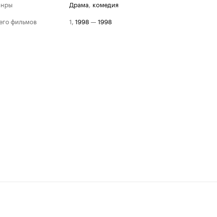
анры
драма
,
комедия
его фильмов
1
,
1998
—
1998