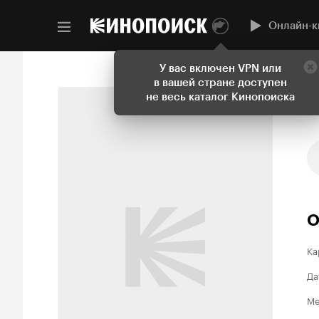
Онлайн-к
У вас включен VPN или
в вашей стране доступен
не весь каталог Кинопоиска
О
Ка
Да
Ме