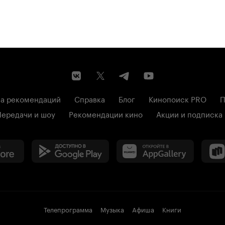
а рекомендаций
Справка
Блог
Кинопоиск PRO
П
Передачи и шоу
Рекомендации кино
Акции и подписка
Телепрограмма
Музыка
Афиша
Книги