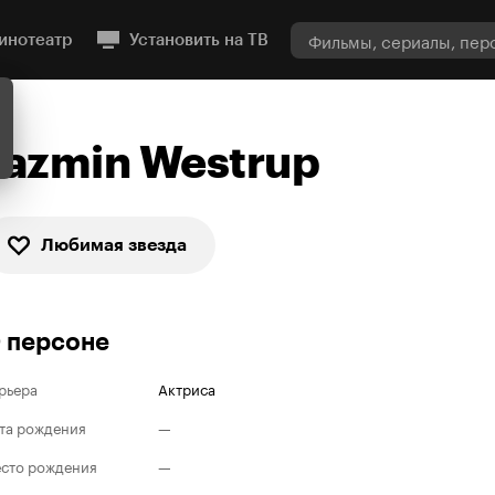
инотеатр
Установить на ТВ
Jazmin Westrup
Любимая звезда
 персоне
рьера
Актриса
та рождения
—
сто рождения
—