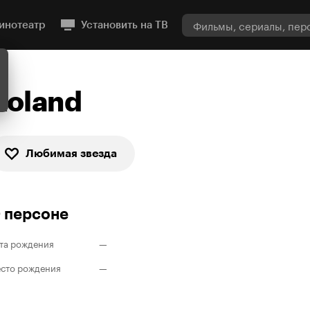
инотеатр
Установить на ТВ
Roland
Любимая звезда
 персоне
та рождения
—
сто рождения
—