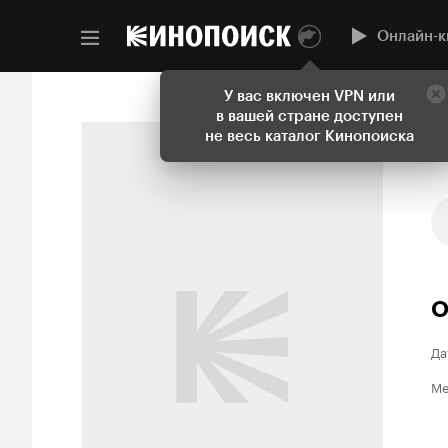
Онлайн-к
У вас включен VPN или
в вашей стране доступен
не весь каталог Кинопоиска
О
Да
Ме