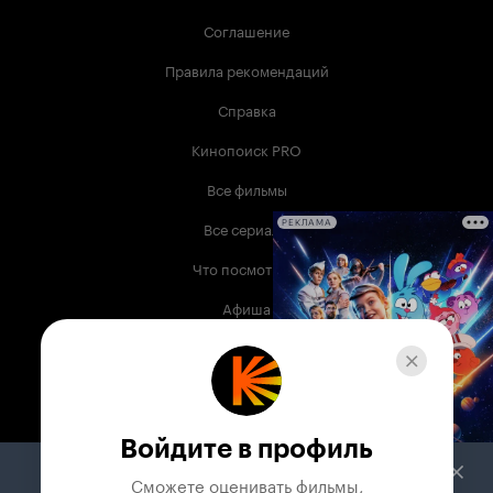
Соглашение
Правила рекомендаций
Справка
Кинопоиск PRO
Все фильмы
Все сериалы
РЕКЛАМА
Что посмотреть
Афиша
Музыка
Телепрограмма
Книги
Войдите в профиль
Служба поддержки
Сможете оценивать фильмы,
