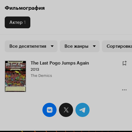
Фильмография
Актер
1
Все десятилетия
Все жанры
Сортировка
The Last Pogo Jumps Again
2013
The Demics