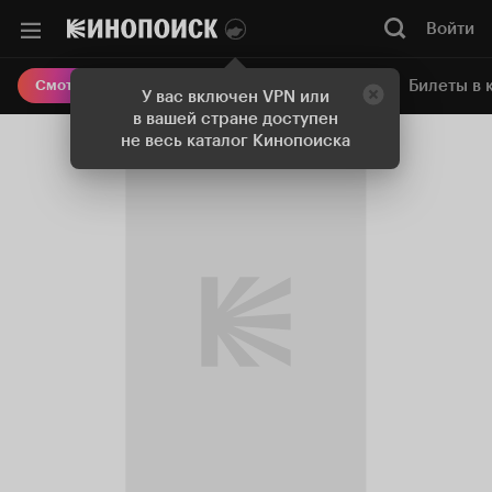
Войти
Онлайн-кинотеатр
Билеты в 
Смотреть кино
У вас включен VPN или
в вашей стране доступен
не весь каталог Кинопоиска