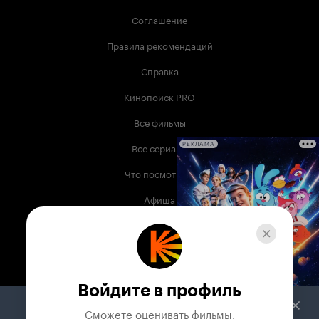
Соглашение
Правила рекомендаций
Справка
Кинопоиск PRO
Все фильмы
Все сериалы
РЕКЛАМА
Что посмотреть
Афиша
Музыка
Телепрограмма
Книги
Войдите в профиль
Служба поддержки
Сможете оценивать фильмы,
