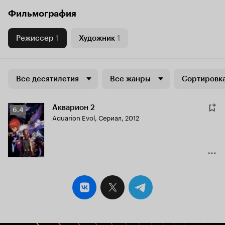
Фильмография
Режиссер
1
Художник
1
Все десятилетия
Все жанры
Сортировка
Акварион 2
Рейтинг
6.4
Aquarion Evol
,
Сериал, 2012
Кинопоиска
6.4