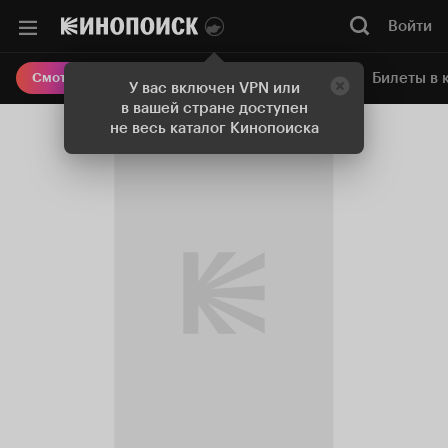
Войти
Онлайн-кинотеатр
Билеты в 
Смотреть кино
У вас включен VPN или
в вашей стране доступен
не весь каталог Кинопоиска