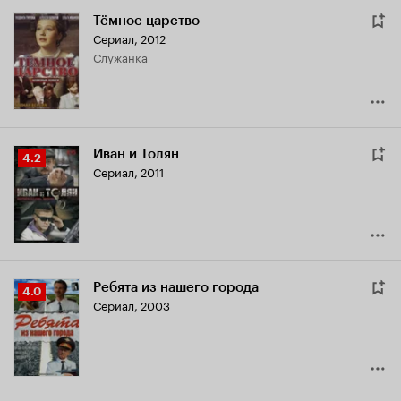
Тёмное царство
Сериал, 2012
служанка
Иван и Толян
Рейтинг
4.2
Сериал, 2011
Кинопоиска
4.2
Ребята из нашего города
Рейтинг
4.0
Сериал, 2003
Кинопоиска
4.0