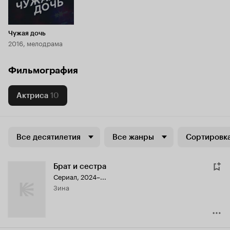
Чужая дочь
2016, мелодрама
Фильмография
Актриса
10
Все десятилетия
Все жанры
Сортировка
Брат и сестра
Сериал, 2024–...
Зина