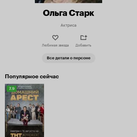
Ольга Старк
Актриса
Любимая звезда
Добавить
Все детали о персоне
Популярное сейчас
Рейтинг
7.9
Кинопоиска
7.9