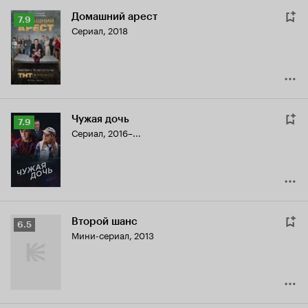
Домашний арест
Рейтинг
7.9
Сериал, 2018
Кинопоиска
7.9
Чужая дочь
Рейтинг
7.9
Сериал, 2016–...
Кинопоиска
7.9
Второй шанс
Рейтинг
6.5
Мини-сериал, 2013
Кинопоиска
6.5