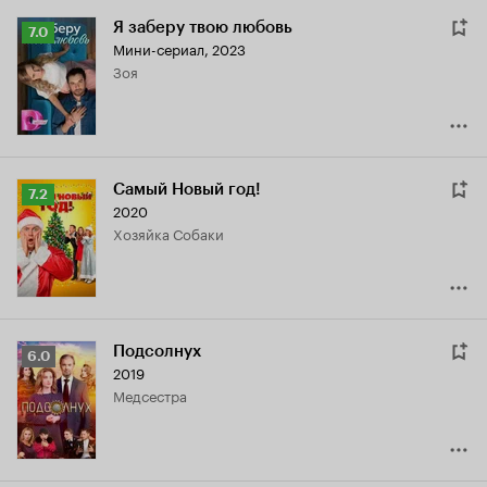
Я заберу твою любовь
Рейтинг
7.0
Мини-сериал, 2023
Кинопоиска
Зоя
7.0
Самый Новый год!
Рейтинг
7.2
2020
Кинопоиска
хозяйка Собаки
7.2
Подсолнух
Рейтинг
6.0
2019
Кинопоиска
медсестра
6.0