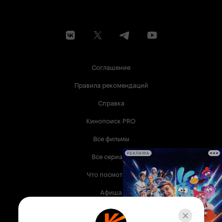
Соглашение
Правила рекомендаций
Справка
Кинопоиск PRO
Все фильмы
Все сериалы
РЕКЛАМА
Что посмотреть
Афиша
Музыка