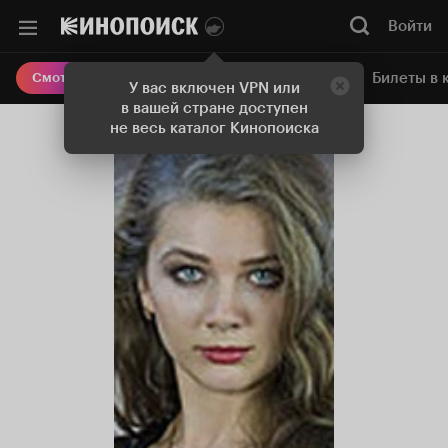
Войти
Онлайн-кинотеатр
Билеты в 
Смотреть кино
У вас включен VPN или
в вашей стране доступен
не весь каталог Кинопоиска