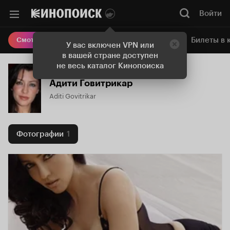
Войти
Онлайн-кинотеатр
Билеты в 
Смотреть кино
У вас включен VPN или
в вашей стране доступен
не весь каталог Кинопоиска
Адити Говитрикар
Aditi Govitrikar
Фотографии
1