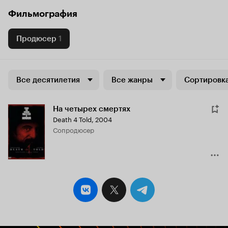
Фильмография
Продюсер
1
Все десятилетия
Все жанры
Сортировка
На четырех смертях
Death 4 Told
,
2004
сопродюсер