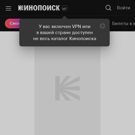
Войти
Онлайн-кинотеатр
Билеты в 
Смотреть кино
У вас включен VPN или
в вашей стране доступен
не весь каталог Кинопоиска