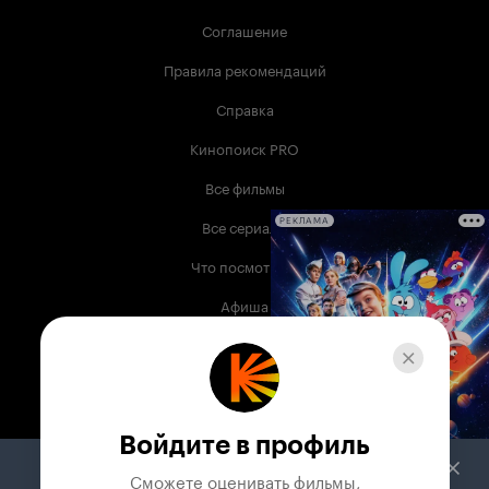
Соглашение
Правила рекомендаций
Справка
Кинопоиск PRO
Все фильмы
Все сериалы
РЕКЛАМА
Что посмотреть
Афиша
Музыка
Телепрограмма
Книги
Войдите в профиль
Служба поддержки
Сможете оценивать фильмы,
