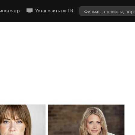
инотеатр
Установить на ТВ