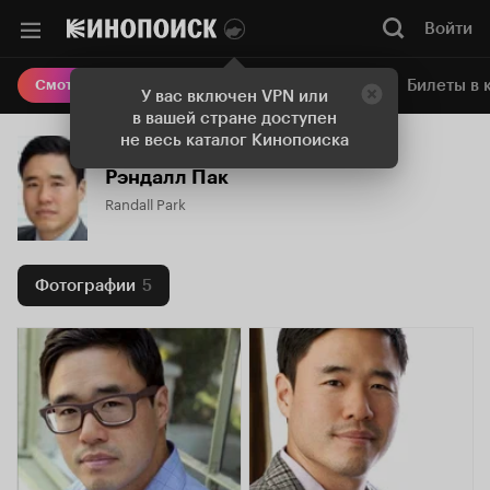
Войти
Онлайн-кинотеатр
Билеты в 
Смотреть кино
У вас включен VPN или
в вашей стране доступен
не весь каталог Кинопоиска
Рэндалл Пак
Randall Park
Фотографии
5