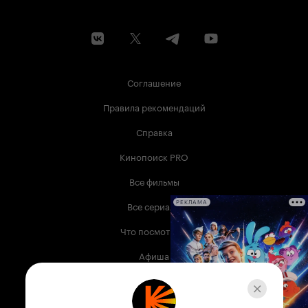
Соглашение
Правила рекомендаций
Справка
Кинопоиск PRO
Все фильмы
Все сериалы
РЕКЛАМА
Что посмотреть
Афиша
Музыка
Телепрограмма