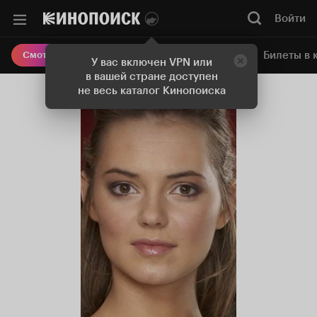
Войти
Онлайн-кинотеатр
Билеты в 
Смотреть кино
У вас включен VPN или
в вашей стране доступен
не весь каталог Кинопоиска