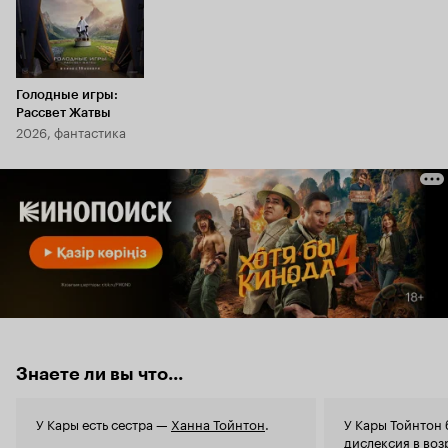
Голодные игры:
Рассвет Жатвы
2026, фантастика
Знаете ли вы что...
У Кары есть сестра —
Ханна Тойнтон
.
У Кары Тойнтон
дислексия в возр