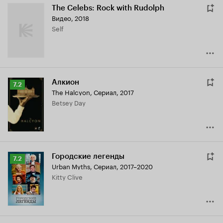
The Celebs: Rock with Rudolph
Видео, 2018
Self
Алкион
Рейтинг
7.2
The Halcyon
,
Сериал, 2017
Кинопоиска
Betsey Day
7.2
Городские легенды
Рейтинг
7.2
Urban Myths
,
Сериал, 2017–2020
Кинопоиска
Kitty Clive
7.2