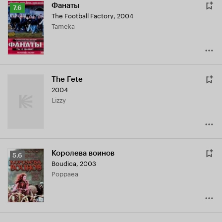
Фанаты
Рейтинг
7.6
The Football Factory
,
2004
Кинопоиска
Tameka
7.6
The Fete
2004
Lizzy
Королева воинов
Рейтинг
5.6
Boudica
,
2003
Кинопоиска
Poppaea
5.6