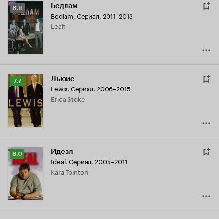
Бедлам
Рейтинг
6.8
Bedlam
,
Сериал, 2011–2013
Кинопоиска
Leah
6.8
Льюис
Рейтинг
7.7
Lewis
,
Сериал, 2006–2015
Кинопоиска
Erica Stoke
7.7
Идеал
Рейтинг
8.0
Ideal
,
Сериал, 2005–2011
Кинопоиска
Kara Tointon
8.0