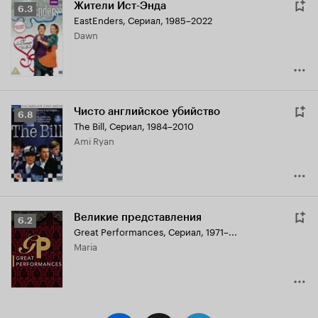
Жители Ист-Энда
Рейтинг
6.3
EastEnders
,
Сериал, 1985–2022
Кинопоиска
Dawn
6.3
Чисто английское убийство
Рейтинг
6.8
The Bill
,
Сериал, 1984–2010
Кинопоиска
Ami Ryan
6.8
Великие представления
Рейтинг
6.2
Great Performances
,
Сериал, 1971–...
Кинопоиска
Maria
6.2