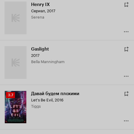
Henry IX
Сериал, 2017
Serena
Gaslight
2017
Bella Manningham
Давай будем плохими
Рейтинг
3.7
Let's Be Evil
,
2016
Кинопоиска
Tiggs
3.7