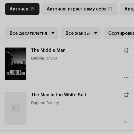
Актриса
35
Актриса: играет саму себя
19
Актр
Все десятилетия
Все жанры
Сортировка
The Middle Man
Debbie, слухи
The Man in the White Suit
Daphne Birnley