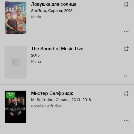
Ловушка для солнца
SunTrap
,
Сериал, 2015
Maria
The Sound of Music Live
2015
Maria
Мистер Селфридж
Рейтинг
7.7
Mr Selfridge
,
Сериал, 2013–2016
Кинопоиска
Rosalie Selfridge
7.7