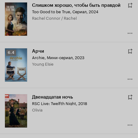
Слишком хорошо, чтобы быть правдой
Too Good to be True
,
Сериал, 2024
Rachel Connor / Rachel
Арчи
Рейтинг
6.4
Archie
,
Мини-сериал, 2023
Кинопоиска
Young Elsie
6.4
Двенадцатая ночь
RSC Live: Twelfth Night
,
2018
Olivia