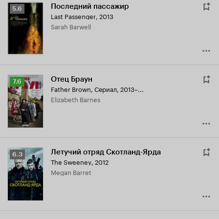
Последний пассажир
Рейтинг
5.6
Last Passenger
,
2013
Кинопоиска
Sarah Barwell
5.6
Отец Браун
Рейтинг
7.6
Father Brown
,
Сериал, 2013–...
Кинопоиска
Elizabeth Barnes
7.6
Летучий отряд Скотланд-Ярда
Рейтинг
6.3
The Sweeney
,
2012
Кинопоиска
Megan Barret
6.3