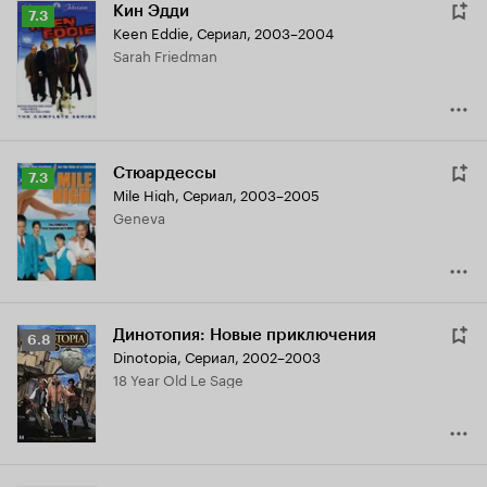
Кин Эдди
Рейтинг
7.3
Keen Eddie
,
Сериал, 2003–2004
Кинопоиска
Sarah Friedman
7.3
Стюардессы
Рейтинг
7.3
Mile High
,
Сериал, 2003–2005
Кинопоиска
Geneva
7.3
Динотопия: Новые приключения
Рейтинг
6.8
Dinotopia
,
Сериал, 2002–2003
Кинопоиска
18 Year Old Le Sage
6.8