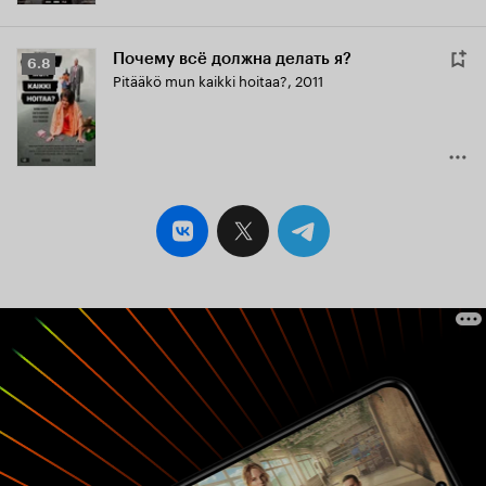
Почему всё должна делать я?
Рейтинг
6.8
Pitääkö mun kaikki hoitaa?
,
2011
Кинопоиска
6.8