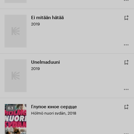
Ei mitään hätää
2019
Unelmaduuni
2019
Глупое юное сердце
Рейтинг
6.1
Hölmö nuori sydän
,
2018
Кинопоиска
6.1