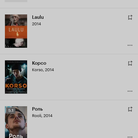
Laulu
2014
Корсо
Korso
,
2014
Роль
Рейтинг
5.1
Rooli
,
2014
Кинопоиска
5.1