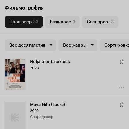
Фильмография
Продюсер
33
Режиссер
3
Сценарист
3
Все десятилетия
Все жанры
Сортировка
Neljä pientä aikuista
2023
Maya Nilo (Laura)
2022
сопродюсер