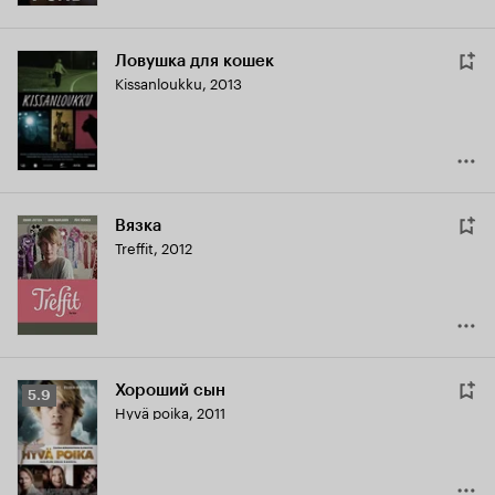
Ловушка для кошек
Kissanloukku
,
2013
Вязка
Treffit
,
2012
Хороший сын
Рейтинг
5.9
Hyvä poika
,
2011
Кинопоиска
5.9