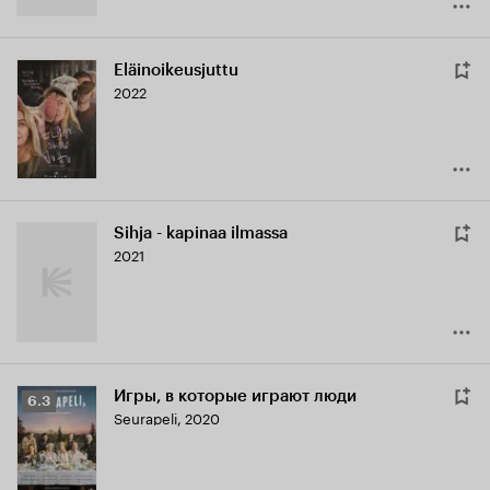
Eläinoikeusjuttu
2022
Sihja - kapinaa ilmassa
2021
Игры, в которые играют люди
Рейтинг
6.3
Seurapeli
,
2020
Кинопоиска
6.3