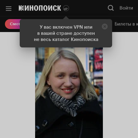
Войти
Онлайн-кинотеатр
Билеты в 
Смотреть кино
У вас включен VPN или
в вашей стране доступен
не весь каталог Кинопоиска