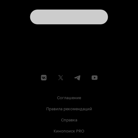
Соглашение
Правила рекомендаций
Справка
Кинопоиск PRO