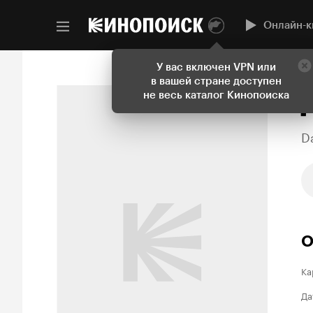
Онлайн-к
У вас включен VPN или
в вашей стране доступен
не весь каталог Кинопоиска
D
О
Ка
Да