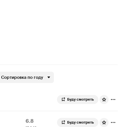
Сортировка по году
Буду смотреть
Рейтинг
17
6.8
Буду смотреть