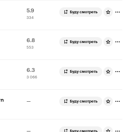
Рейтинг
334
5.9
Буду смотреть
334
Кинопоиска
оценки
5.9
Рейтинг
553
6.8
Буду смотреть
553
Кинопоиска
оценки
6.8
Рейтинг
3
6.3
Буду смотреть
3 066
Кинопоиска
066
6.3
оценок
rn
—
Буду смотреть
—
Буду смотреть