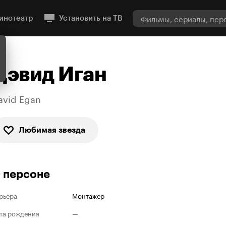
инотеатр
Установить на ТВ
Дэвид Иган
avid Egan
Любимая звезда
 персоне
рьера
Монтажер
та рождения
—