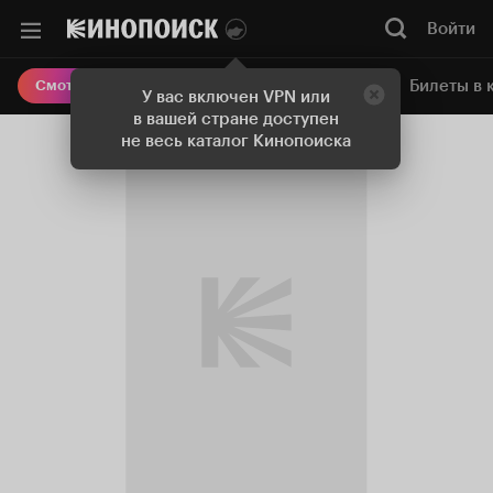
Войти
Онлайн-кинотеатр
Билеты в 
Смотреть кино
У вас включен VPN или
в вашей стране доступен
не весь каталог Кинопоиска