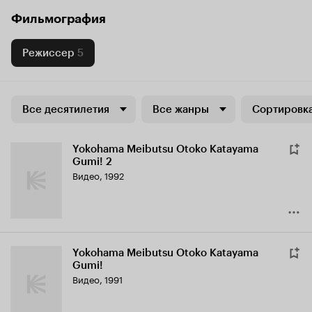
Фильмография
Режиссер
5
Все десятилетия
Все жанры
Сортировка
Yokohama Meibutsu Otoko Katayama
Gumi! 2
Видео, 1992
Yokohama Meibutsu Otoko Katayama
Gumi!
Видео, 1991