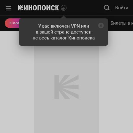
Войти
Онлайн-кинотеатр
Билеты в 
Смотреть кино
У вас включен VPN или
в вашей стране доступен
не весь каталог Кинопоиска